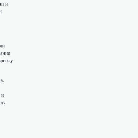
ип и
и
гли
пания
бренду
а.
 и
нду