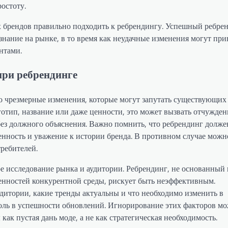
остоту.
 брендов правильно подходить к ребрендингу. Успешный ребре
знание на рынке, в то время как неудачные изменения могут при
нтами.
при ребрендинге
 чрезмерные изменения, которые могут запутать существующих
готип, название или даже ценности, это может вызвать отчужден
без должного объяснения. Важно помнить, что ребрендинг долже
енность и уважение к истории бренда. В противном случае можн
требителей.
е исследование рынка и аудитории. Ребрендинг, не основанный 
енностей конкурентной среды, рискует быть неэффективным.
удитории, какие тренды актуальны и что необходимо изменить в
роль в успешности обновлений. Игнорирование этих факторов м
как пустая дань моде, а не как стратегическая необходимость.