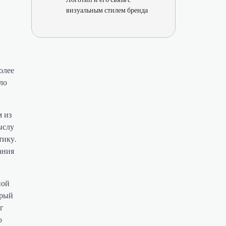
визуальным стилем бренда
олее
ло
м из
ыслу
тику.
ания
ной
орый
г
ю