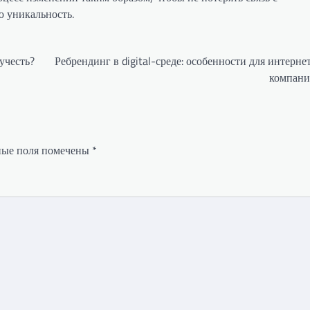
ю уникальность.
учесть?
Ребрендинг в digital-среде: особенности для интерне
компан
ные поля помечены
*