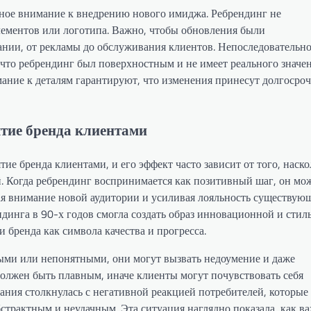
чное внимание к внедрению нового имиджа. Ребрендинг не
лементов или логотипа. Важно, чтобы обновления были
нии, от рекламы до обслуживания клиентов. Непоследовательно
 что ребрендинг был поверхностным и не имеет реального значе
мание к деталям гарантируют, что изменения принесут долгосро
ятие бренда клиентами
е бренда клиентами, и его эффект часто зависит от того, наско
. Когда ребрендинг воспринимается как позитивный шаг, он мо
я внимание новой аудитории и усиливая лояльность существую
ндинга в 90-х годов смогла создать образ инновационной и стил
 бренда как символа качества и прогресса.
ми или непонятными, они могут вызвать недоумение и даже
 должен быть плавным, иначе клиенты могут почувствовать себя
ания столкнулась с негативной реакцией потребителей, которые
страктным и неудачным. Эта ситуация наглядно показала, как в