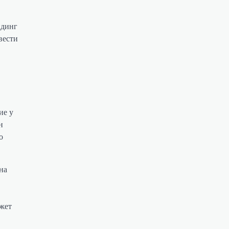
ндинг
вести
ие у
н
о
на
ожет