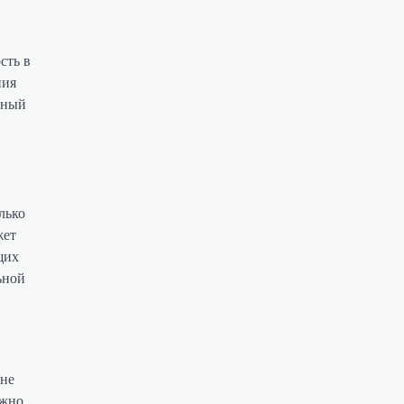
сть в
ния
чный
лько
жет
щих
ьной
 не
ажно