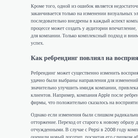
Кроме того, одной из ошибок является недостато
заканчивается только на изменении визуальных э
последовательно внедрены в каждый аспект компа
процессе может создать у аудитории впечатление,
для компании. Только комплексный подход и вни
успех.
Как ребрендинг повлиял на воспри
Ребрендинг может существенно изменить восприяти
удачно были выбраны направления для изменений
значительно улучшить имидж компании, привлека
клиентов. Например, компания Apple после ребре
фирмы, что положительно сказалось на восприятии
Однако если изменения были слишком радикальны
отторжение. Переход от старого к новому образу
отчужденными. В случае с Pepsi в 2008 году комп
оценили новый логотип, посчитав его слишком аб