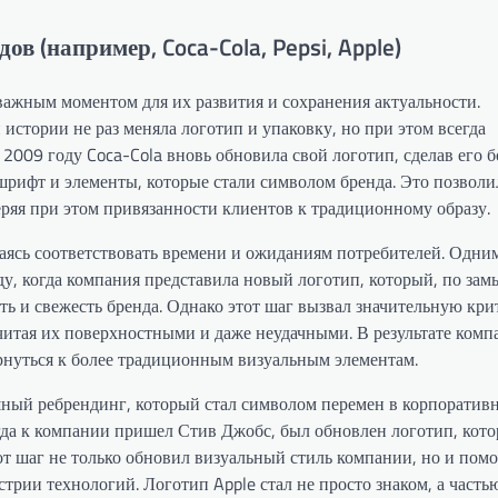
в (например, Coca-Cola, Pepsi, Apple)
важным моментом для их развития и сохранения актуальности.
истории не раз меняла логотип и упаковку, но при этом всегда
 2009 году Coca-Cola вновь обновила свой логотип, сделав его б
шрифт и элементы, которые стали символом бренда. Это позволи
ряя при этом привязанности клиентов к традиционному образу.
таясь соответствовать времени и ожиданиям потребителей. Одни
у, когда компания представила новый логотип, который, по зам
ь и свежесть бренда. Однако этот шаг вызвал значительную кри
итая их поверхностными и даже неудачными. В результате комп
рнуться к более традиционным визуальным элементам.
шный ребрендинг, который стал символом перемен в корпоратив
гда к компании пришел Стив Джобс, был обновлен логотип, кот
т шаг не только обновил визуальный стиль компании, но и помо
трии технологий. Логотип Apple стал не просто знаком, а часть