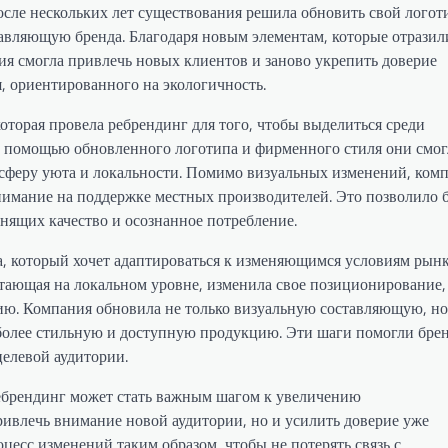
осле нескольких лет существования решила обновить свой логот
тавляющую бренда. Благодаря новым элементам, которые отразил
я смогла привлечь новых клиентов и заново укрепить доверие
, ориентированного на экологичность.
оторая провела ребрендинг для того, чтобы выделиться среди
С помощью обновленного логотипа и фирменного стиля они смо
осферу уюта и локальности. Помимо визуальных изменений, ком
нимание на поддержке местных производителей. Это позволило 
енящих качество и осознанное потребление.
а, который хочет адаптироваться к изменяющимся условиям рынк
тающая на локальном уровне, изменила свое позиционирование,
ю. Компания обновила не только визуальную составляющую, но
 более стильную и доступную продукцию. Эти шаги помогли бре
целевой аудитории.
ебрендинг может стать важным шагом к увеличению
ривлечь внимание новой аудитории, но и усилить доверие уже
есс изменений таким образом, чтобы не потерять связь с