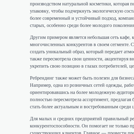
производством натуральной косметики, которая п
упаковку, чтобы подчеркнуть экологическую сос
более современный и устойчивый подход, компани
старых, особенно среди более молодого поколения
Другим примером является небольшая сеть кафе, к
многочисленных конкурентов в своем сегменте. 
создать уникальный образ, который передает атм
также пересмотрела свои ценности, акцентируя в
укрепить свою позицию в глазах потребителей, ц
Ребрендинг также может быть полезен для бизнес
Например, одна из розничных сетей одежды, рабо
ориентировавшись на более молодежную аудитори
полностью пересмотрела ассортимент, предлагая
стать более актуальным и востребованным среди 
Для малых и средних предприятий правильный р
конкурентоспособности. Он помогает не только п
существующих клиентов. Главное — провести проц