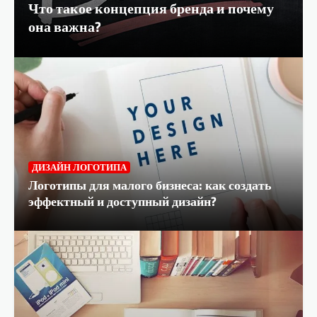
Что такое концепция бренда и почему
она важна?
Как измерить эффективность рекламы в
СМИ?
2
ДИЗАЙН ЛОГОТИПА
Реклама в СМИ: как выбрать правильное
сообщение?
Логотипы для малого бизнеса: как создать
эффектный и доступный дизайн?
3
Психология восприятия рекламы в СМИ
4
Как избежать ошибок в рекламных