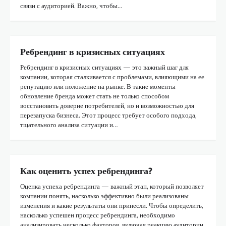
связи с аудиторией. Важно, чтобы…
Как измерить эффективность рекламы в
СМИ?
2
Ребрендинг в кризисных ситуациях
Реклама в СМИ: как выбрать правильное
Ребрендинг в кризисных ситуациях — это важный шаг для
сообщение?
компании, которая сталкивается с проблемами, влияющими на ее
3
репутацию или положение на рынке. В такие моменты
обновление бренда может стать не только способом
восстановить доверие потребителей, но и возможностью для
перезапуска бизнеса. Этот процесс требует особого подхода,
Психология восприятия рекламы в СМИ
тщательного анализа ситуации и…
4
Как избежать ошибок в рекламных
Как оценить успех ребрендинга?
кампаниях через СМИ?
Оценка успеха ребрендинга — важный этап, который позволяет
5
компании понять, насколько эффективно были реализованы
изменения и какие результаты они принесли. Чтобы определить,
насколько успешен процесс ребрендинга, необходимо
Как использовать СМИ для построения
бренда?
анализировать несколько факторов, включая реакцию аудитории,