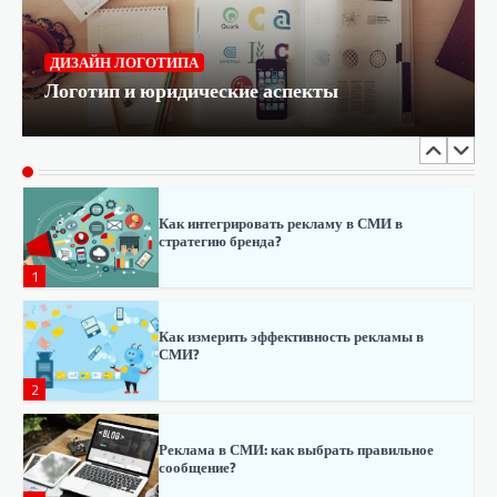
кампаниях через СМИ?
5
ДИЗАЙН ЛОГОТИПА
Логотип и юридические аспекты
Как использовать СМИ для построения
бренда?
6
Как интегрировать рекламу в СМИ в
стратегию бренда?
1
Как измерить эффективность рекламы в
СМИ?
2
Реклама в СМИ: как выбрать правильное
сообщение?