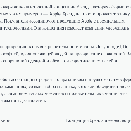
одаря четко выстроенной концепции бренда, которая сформиров
мых ярких примеров — Apple. Бренд не просто продает технику,
зм. Покупатели ассоциируют продукцию Apple с премиальным
ми технологиями. Эта концепция помогает компании удерживать
ю продукцию в символ решительности и силы. Лозунг «Just Do I
лософией, вдохновляющей людей на преодоление сложностей. За
со спортивной одеждой и обувью, а с достижением целей и
 собой ассоциации с радостью, праздником и дружеской атмосфер
х кампаниях, создавая образ напитка, который объединяет людей
кой, а символом теплых моментов и положительных эмоций, что
отяжении десятилетий.
ивной
Концепция бренда и её эволюц