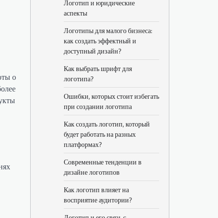
Логотип и юридические
аспекты
Логотипы для малого бизнеса:
как создать эффектный и
доступный дизайн?
Как выбрать шрифт для
оты о
логотипа?
более
Ошибки, которых стоит избегать
дукты
при создании логотипа
Как создать логотип, который
будет работать на разных
платформах?
Современные тенденции в
нях
дизайне логотипов
Как логотип влияет на
восприятие аудитории?
Логотип и его связь с