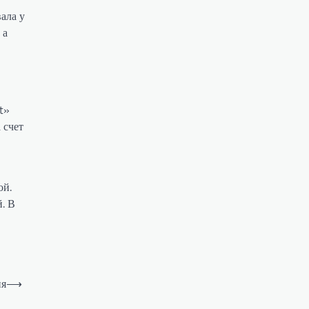
ала у
 а
t»
 счет
ой.
. В
ия
⟶