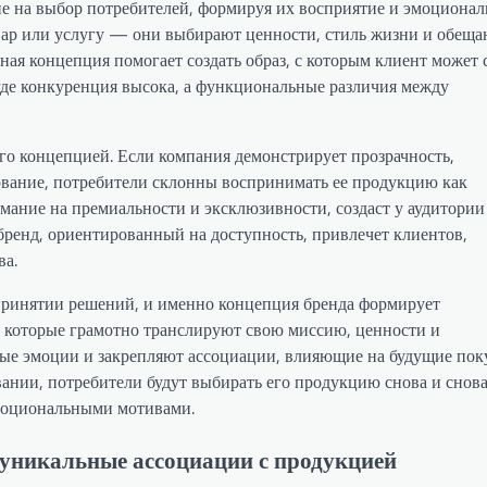
ие на выбор потребителей, формируя их восприятие и эмоциона
вар или услугу — они выбирают ценности, стиль жизни и обеща
ьная концепция помогает создать образ, с которым клиент может 
 где конкуренция высока, а функциональные различия между
его концепцией. Если компания демонстрирует прозрачность,
ование, потребители склонны воспринимать ее продукцию как
ание на премиальности и эксклюзивности, создаст у аудитории
 бренд, ориентированный на доступность, привлечет клиентов,
ва.
принятии решений, и именно концепция бренда формирует
 которые грамотно транслируют свою миссию, ценности и
ые эмоции и закрепляют ассоциации, влияющие на будущие пок
ании, потребители будут выбирать его продукцию снова и снова
эмоциональными мотивами.
 уникальные ассоциации с продукцией