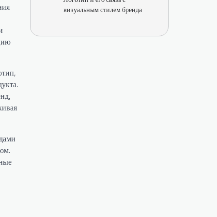
ния
визуальным стилем бренда
и
цию
отип,
укта.
нд,
кивая
одами
ом.
жные