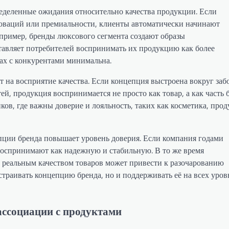
еделенные ожидания относительно качества продукции. Если
оваций или премиальности, клиенты автоматически начинают
апример, бренды люксового сегмента создают образы
ставляет потребителей воспринимать их продукцию как более
ках с конкурентами минимальна.
 на восприятие качества. Если концепция выстроена вокруг заб
й, продукция воспринимается не просто как товар, а как часть 
ков, где важны доверие и лояльность, таких как косметика, про
епции бренда повышает уровень доверия. Если компания годами
воспринимают как надежную и стабильную. В то же время
 реальным качеством товаров может привести к разочарованию
страивать концепцию бренда, но и поддерживать её на всех уров
ассоциации с продуктами